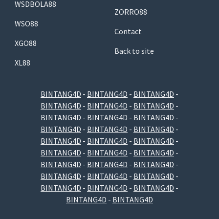
WSDBOLA88
ZORRO88
WSO88
Contact
XGO88
Back to site
XL88
BINTANG4D
-
BINTANG4D
-
BINTANG4D
-
BINTANG4D
-
BINTANG4D
-
BINTANG4D
-
BINTANG4D
-
BINTANG4D
-
BINTANG4D
-
BINTANG4D
-
BINTANG4D
-
BINTANG4D
-
BINTANG4D
-
BINTANG4D
-
BINTANG4D
-
BINTANG4D
-
BINTANG4D
-
BINTANG4D
-
BINTANG4D
-
BINTANG4D
-
BINTANG4D
-
BINTANG4D
-
BINTANG4D
-
BINTANG4D
-
BINTANG4D
-
BINTANG4D
-
BINTANG4D
-
BINTANG4D
-
BINTANG4D